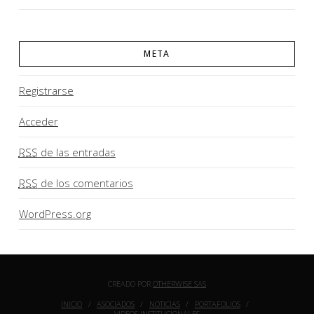
META
Registrarse
Acceder
RSS
de las entradas
RSS
de los comentarios
WordPress.org
CREADO POR
OTHERWISE SAS
INICIO
ASOCIADOS
NOTICIAS
PORTAFOLIOS
VIDEOS INSTITUCIONALES