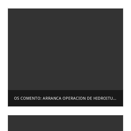
OS COMENTO: ARRANCA OPERACIÓN DE HIDROITUANGO CON 1 TURBINA HTTPS:/…