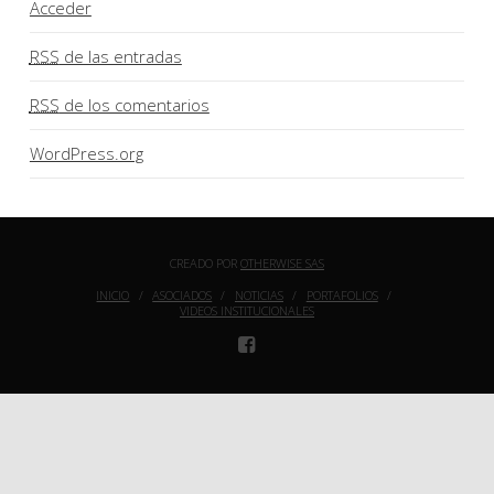
Acceder
RSS
de las entradas
RSS
de los comentarios
WordPress.org
CREADO POR
OTHERWISE SAS
INICIO
ASOCIADOS
NOTICIAS
PORTAFOLIOS
VIDEOS INSTITUCIONALES