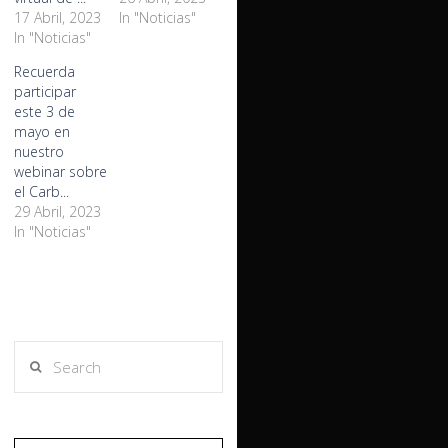
17 Abril, 2023
In "Noticias"
In "Noticias"
Recuerda
participar
este 3 de
mayo en
nuestro
webinar sobre
el Carb...
29 Abril, 2023
In "Noticias"
Search