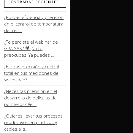
ENTRADAS RECIENTES
¿Buscas eficiencia y precisión
en el control de temperatura
de tus …
¿Te perdiste el webinar de
GPA SAS? 🎥 ¡No te
preocupes! Ya puedes …
¿Buscas precisión y control
total en tus mediciones de
viscosidad? …
¿Necesitas precisión en el
desarrollo de películas de
polímeros? 🎯 …
¿Quieres llevar tus procesos
productivos en plásticos y
cables al s…