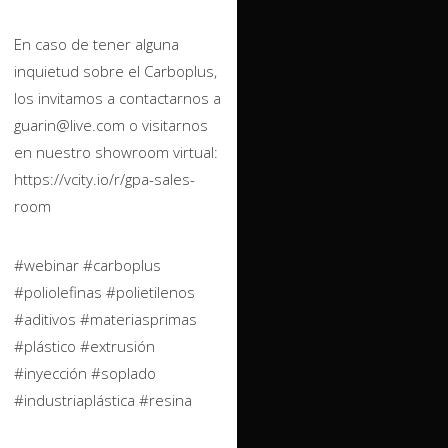
En caso de tener alguna
inquietud sobre el Carboplus,
los invitamos a contactarnos a
guarin@live.com o visitarnos
en nuestro showroom virtual:
https://vcity.io/r/gpa-sales-
room
#webinar #carboplus
#poliolefinas #polietilenos
#aditivos #materiasprimas
#plástico #extrusión
#inyección #soplado
#industriaplástica #resina