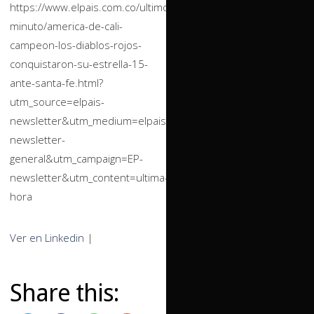
https://www.elpais.com.co/ultimo-
minuto/america-de-cali-
campeon-los-diablos-rojos-
conquistaron-su-estrella-15-
ante-santa-fe.html?
utm_source=elpais-
newsletter&utm_medium=elpais-
newsletter-
general&utm_campaign=EP-
newsletter&utm_content=ultima-
hora
Ver en Linkedin
|
Share this: