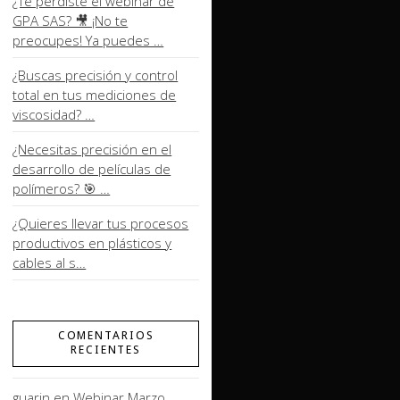
¿Te perdiste el webinar de
GPA SAS? 🎥 ¡No te
preocupes! Ya puedes …
¿Buscas precisión y control
total en tus mediciones de
viscosidad? …
¿Necesitas precisión en el
desarrollo de películas de
polímeros? 🎯 …
¿Quieres llevar tus procesos
productivos en plásticos y
cables al s…
COMENTARIOS
RECIENTES
guarin
en
Webinar Marzo