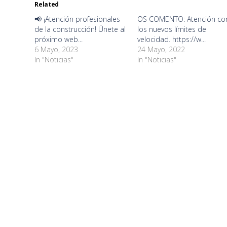
new
new
new
new
new
new
new
new
Related
window)
window)
window)
window)
window)
window)
window)
window)
📢 ¡Atención profesionales
OS COMENTO: Atención co
de la construcción! Únete al
los nuevos límites de
próximo web...
velocidad. https://w...
6 Mayo, 2023
24 Mayo, 2022
In "Noticias"
In "Noticias"