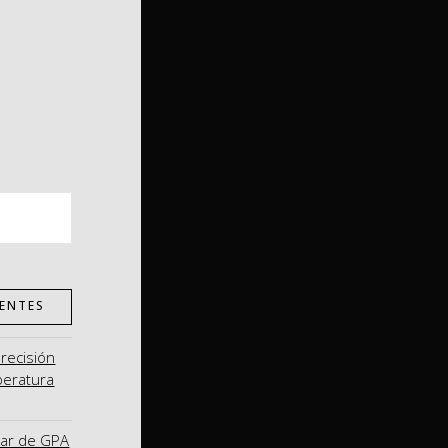
ENTES
precisión
peratura
nar de GPA