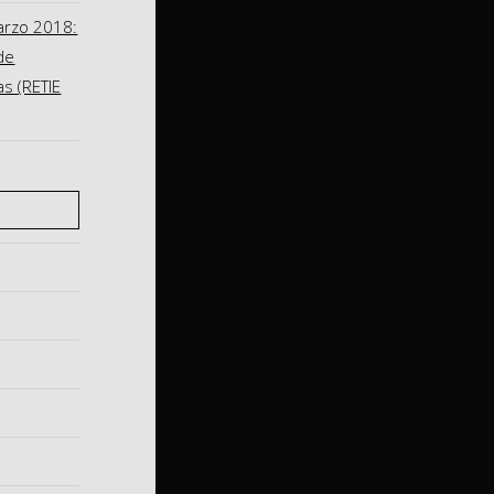
arzo 2018:
de
as (RETIE
S