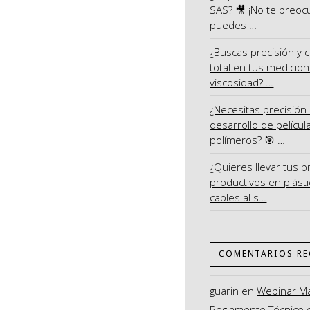
SAS? 🎥 ¡No te preoc
puedes …
¿Buscas precisión y c
total en tus medicio
viscosidad? …
¿Necesitas precisión 
desarrollo de películ
polímeros? 🎯 …
¿Quieres llevar tus 
productivos en plásti
cables al s…
COMENTARIOS RE
guarin
en
Webinar M
Reglamento Técnico 