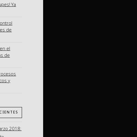
upes! Ya
ontrol
nes de
en el
as de
procesos
cos y
CIENTES
arzo 2018:
de