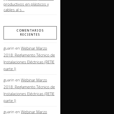
productivos en plásticos y
cables al s…
COMENTARIOS
RECIENTES
guarin
en
Webinar Marzo
2018: Reglamento Técnico de
Instalaciones Eléctricas (RETIE
parte I)
guarin
en
Webinar Marzo
2018: Reglamento Técnico de
Instalaciones Eléctricas (RETIE
parte I)
guarin
en
Webinar Marzo