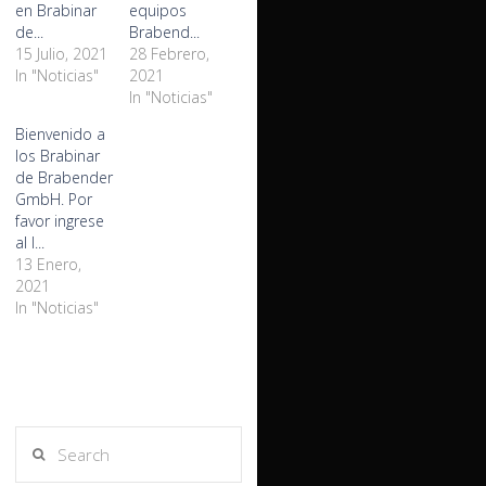
en Brabinar
equipos
de...
Brabend...
15 Julio, 2021
28 Febrero,
In "Noticias"
2021
In "Noticias"
Bienvenido a
los Brabinar
de Brabender
GmbH. Por
favor ingrese
al l...
13 Enero,
2021
In "Noticias"
Search