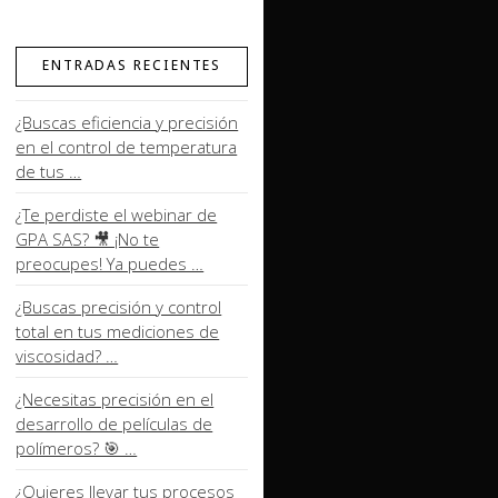
ENTRADAS RECIENTES
¿Buscas eficiencia y precisión
en el control de temperatura
de tus …
¿Te perdiste el webinar de
GPA SAS? 🎥 ¡No te
preocupes! Ya puedes …
¿Buscas precisión y control
total en tus mediciones de
viscosidad? …
¿Necesitas precisión en el
desarrollo de películas de
polímeros? 🎯 …
¿Quieres llevar tus procesos