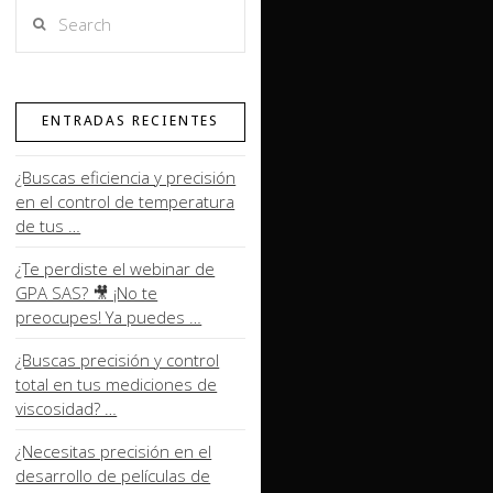
Search
ENTRADAS RECIENTES
¿Buscas eficiencia y precisión
en el control de temperatura
de tus …
¿Te perdiste el webinar de
GPA SAS? 🎥 ¡No te
preocupes! Ya puedes …
¿Buscas precisión y control
total en tus mediciones de
viscosidad? …
¿Necesitas precisión en el
desarrollo de películas de