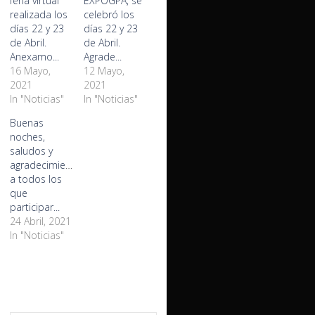
feria virtual
EXPOGPA, se
realizada los
celebró los
días 22 y 23
días 22 y 23
de Abril.
de Abril.
Anexamo...
Agrade...
16 Mayo,
12 Mayo,
2021
2021
In "Noticias"
In "Noticias"
Buenas
noches,
saludos y
agradecimientos
a todos los
que
participar...
24 Abril, 2021
In "Noticias"