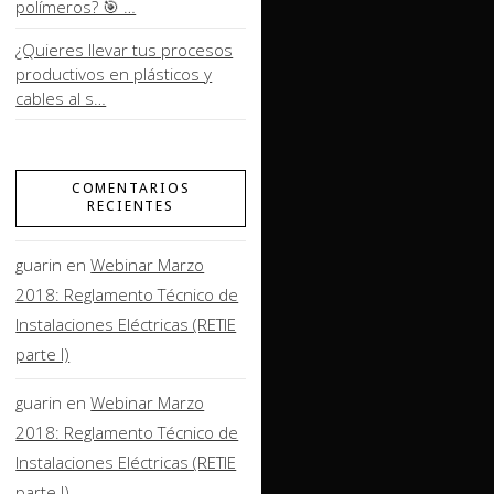
polímeros? 🎯 …
¿Quieres llevar tus procesos
productivos en plásticos y
cables al s…
COMENTARIOS
RECIENTES
guarin
en
Webinar Marzo
2018: Reglamento Técnico de
Instalaciones Eléctricas (RETIE
parte I)
guarin
en
Webinar Marzo
2018: Reglamento Técnico de
Instalaciones Eléctricas (RETIE
parte I)