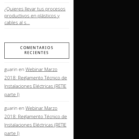
¿Quieres llevar tus procesos
productivos en plásticos y
cables al s…
COMENTARIOS
RECIENTES
guarin
en
Webinar Marzo
2018: Reglamento Técnico de
Instalaciones Eléctricas (RETIE
parte I)
guarin
en
Webinar Marzo
2018: Reglamento Técnico de
Instalaciones Eléctricas (RETIE
parte I)