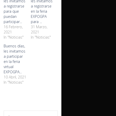
les invitamos
les invitamos
a registrarse
a registrarse
para que
en la feria
puedan
EXPOGPA
participar...
para ...
16 Febrero,
31 Marzo,
2021
2021
In "Noticias"
In "Noticias"
Buenos días,
les invitamos
a participar
en la feria
virtual
EXPOGPA...
10 Abril, 2021
In "Noticias"
Search