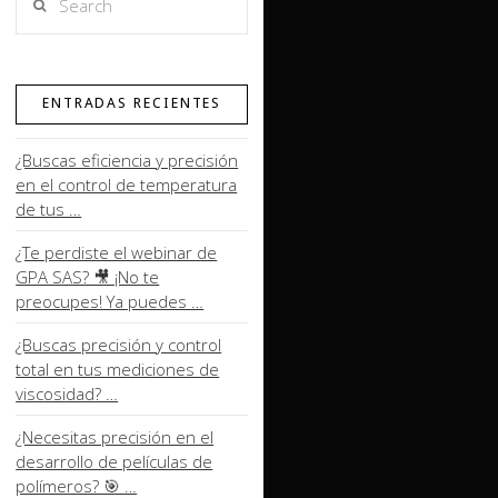
ENTRADAS RECIENTES
¿Buscas eficiencia y precisión
en el control de temperatura
de tus …
¿Te perdiste el webinar de
GPA SAS? 🎥 ¡No te
preocupes! Ya puedes …
¿Buscas precisión y control
total en tus mediciones de
viscosidad? …
¿Necesitas precisión en el
desarrollo de películas de
polímeros? 🎯 …