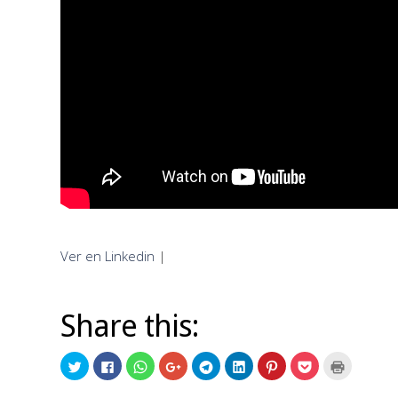
Ver en Linkedin
|
Share this:
Click
Click
Click
Click
Click
Click
Click
Click
Click
to
to
to
to
to
to
to
to
to
share
share
share
share
share
share
share
share
print
on
on
on
on
on
on
on
on
(Opens