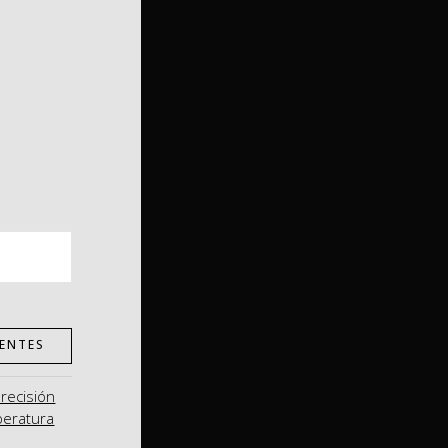
ENTES
precisión
peratura