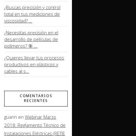
¿Buscas precisión y control
total en tus mediciones de
viscosidad? …
¿Necesitas precisión en el
desarrollo de películas de
polímeros? 🎯 …
¿Quieres llevar tus procesos
productivos en plásticos y
cables al s…
COMENTARIOS
RECIENTES
guarin
en
Webinar Marzo
2018: Reglamento Técnico de
Instalaciones Eléctricas (RETIE