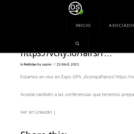
Organiza
Seguras
INICIO
ASOCIADO
Estamos en vivo en Expo GPA
¡Acompáñanos!
https://vcity.io/fairs/f…
In
Noticias
by zapier
22 Abril, 2021
Estamos en vivo en Expo GPA. ¡Acompáñanos! https://vcit
Accede también a las conferencias que tenemos prepa
Ver en Linkedin
|