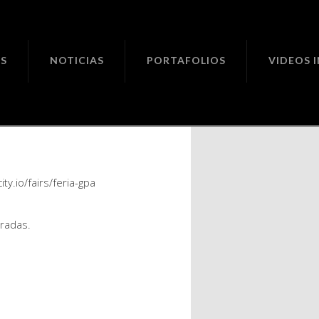
ciones
S
NOTICIAS
PORTAFOLIOS
VIDEOS 
.
y.io/fairs/feria-gpa
radas.