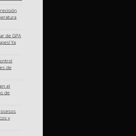
precisión
peratura
nar de GPA
upes! Ya
ontrol
nes de
en el
as de
procesos
cos y