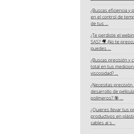
¿Buscas eficiencia y 
en el control de tem
de tus …
¿Te perdiste el webi
SAS? 🎥 ¡No te preoc
puedes …
¿Buscas precisión y c
total en tus medicio
viscosidad? …
¿Necesitas precisión 
desarrollo de películ
polímeros? 🎯 …
¿Quieres llevar tus 
productivos en plásti
cables al s…