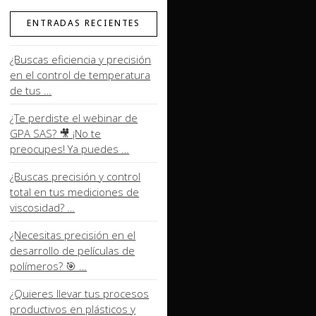
ENTRADAS RECIENTES
¿Buscas eficiencia y precisión
en el control de temperatura
de tus …
¿Te perdiste el webinar de
GPA SAS? 🎥 ¡No te
preocupes! Ya puedes …
¿Buscas precisión y control
total en tus mediciones de
viscosidad? …
¿Necesitas precisión en el
desarrollo de películas de
polímeros? 🎯 …
¿Quieres llevar tus procesos
productivos en plásticos y