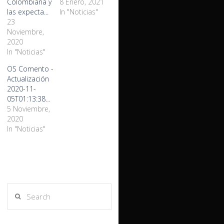
Colombiana y
8 Enero, 2021
las expecta...
In "Noticias"
23
Noviembre,
2020
In "Noticias"
OS Comento -
Actualización
2020-11-
05T01:13:38+0000
5 Noviembre,
2020
In "Noticias"
Search