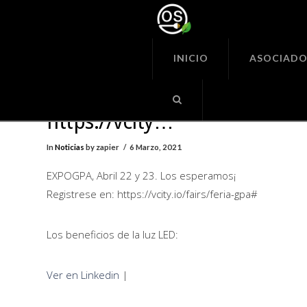
Organiza
Seguras
INICIO
ASOCIADO
EXPOGPA, Abril 22 y 23. Los
esperamos¡ Registrese en:
https://vcity…
In
Noticias
by zapier
6 Marzo, 2021
EXPOGPA, Abril 22 y 23. Los esperamos¡
Registrese en: https://vcity.io/fairs/feria-gpa#
Los beneficios de la luz LED:
Ver en Linkedin
|