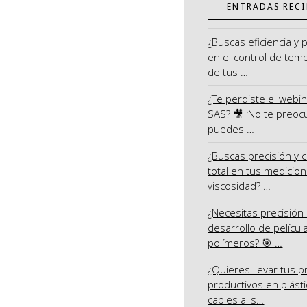
ENTRADAS RECI
¿Buscas eficiencia y 
en el control de tem
de tus …
¿Te perdiste el webi
SAS? 🎥 ¡No te preoc
puedes …
¿Buscas precisión y c
total en tus medicio
viscosidad? …
¿Necesitas precisión 
desarrollo de películ
polímeros? 🎯 …
¿Quieres llevar tus 
productivos en plásti
cables al s…