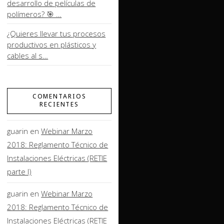
desarrollo de películas de
polímeros? 🎯 …
¿Quieres llevar tus procesos
productivos en plásticos y
cables al s…
COMENTARIOS
RECIENTES
guarin
en
Webinar Marzo
2018: Reglamento Técnico de
Instalaciones Eléctricas (RETIE
parte I)
guarin
en
Webinar Marzo
2018: Reglamento Técnico de
Instalaciones Eléctricas (RETIE