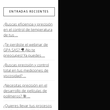
ENTRADAS RECIENTES
¿Buscas eficiencia y precisión
en el control de temperatura
de tus …
¿Te perdiste el webinar de
GPA SAS? 🎥 ¡No te
preocupes! Ya puedes …
¿Buscas precisión y control
total en tus mediciones de
viscosidad? …
¿Necesitas precisión en el
desarrollo de películas de
polímeros? 🎯 …
¿Quieres llevar tus procesos