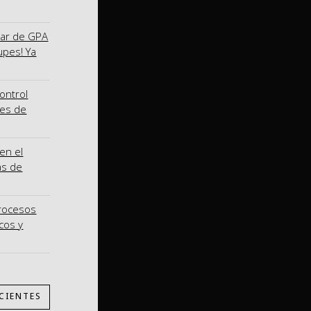
nar de GPA
upes! Ya
ontrol
nes de
en el
as de
procesos
cos y
CIENTES