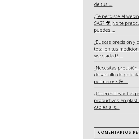
de tus …
¿Te perdiste el webi
SAS? 🎥 ¡No te preoc
puedes …
¿Buscas precisión y c
total en tus medicio
viscosidad? …
¿Necesitas precisión 
desarrollo de películ
polímeros? 🎯 …
¿Quieres llevar tus 
productivos en plásti
cables al s…
COMENTARIOS RE