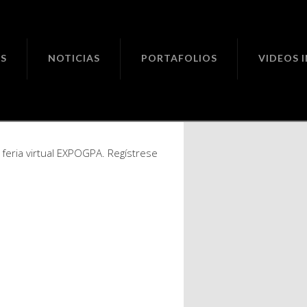
ciones
S
NOTICIAS
PORTAFOLIOS
VIDEOS 
par en
ir…
a feria virtual EXPOGPA. Regístrese