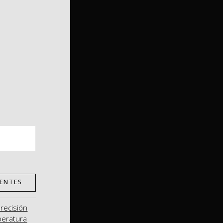
ENTES
precisión
peratura