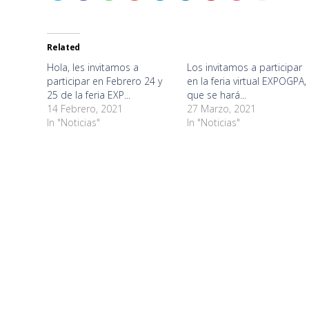
share
share
share
share
share
share
share
share
print
on
on
on
on
on
on
on
on
(Opens
Twitter
Facebook
WhatsApp
Google+
Telegram
LinkedIn
Pinterest
Pocket
in
(Opens
(Opens
(Opens
(Opens
(Opens
(Opens
(Opens
(Opens
new
in
in
in
in
in
in
in
in
window)
new
new
new
new
new
new
new
new
Related
window)
window)
window)
window)
window)
window)
window)
window)
Hola, les invitamos a
Los invitamos a participar
participar en Febrero 24 y
en la feria virtual EXPOGPA,
25 de la feria EXP...
que se hará...
14 Febrero, 2021
27 Marzo, 2021
In "Noticias"
In "Noticias"