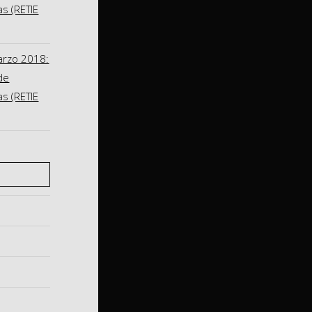
as (RETIE
arzo 2018:
de
as (RETIE
S