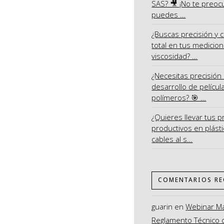
SAS? 🎥 ¡No te preoc
puedes …
¿Buscas precisión y c
total en tus medicio
viscosidad? …
¿Necesitas precisión 
desarrollo de películ
polímeros? 🎯 …
¿Quieres llevar tus 
productivos en plásti
cables al s…
COMENTARIOS RE
guarin
en
Webinar M
Reglamento Técnico 