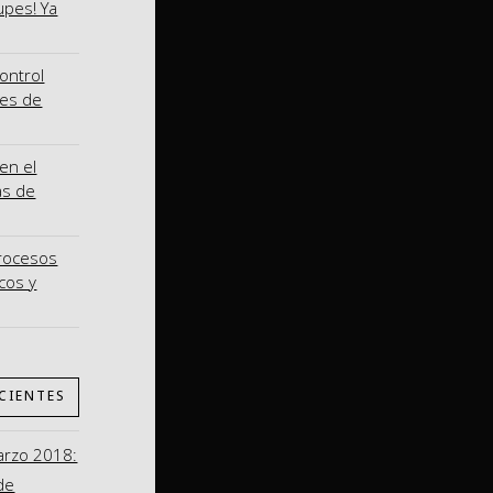
upes! Ya
ontrol
nes de
en el
as de
procesos
cos y
CIENTES
arzo 2018:
de