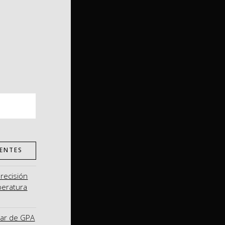
ENTES
precisión
peratura
nar de GPA