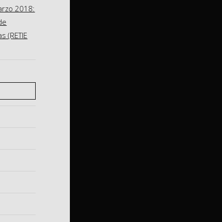
arzo 2018:
de
as (RETIE
S