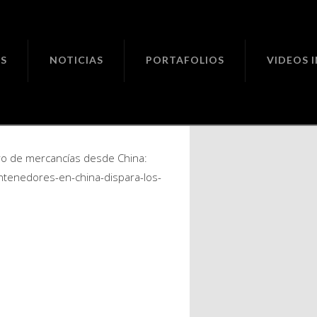
ciones
S
NOTICIAS
PORTAFOLIOS
VIDEOS 
des
de me…
istro de mercancías desde China:
ntenedores-en-china-dispara-los-
l