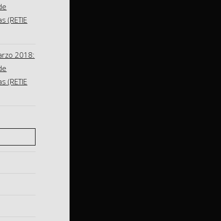
de
as (RETIE
arzo 2018:
de
as (RETIE
S