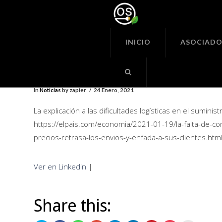
Organiza
Seguras
INICIO
ASOCIADO
La explicación a las dificulta
logísticas en el suministro 
In
Noticias
by zapier
24 Enero, 2021
La explicación a las dificultades logísticas en el sumin
https://elpais.com/economia/2021-01-19/la-falta-de-co
precios-retrasa-los-envios-y-enfada-a-sus-clientes.htm
Ver en Linkedin
|
Share this: