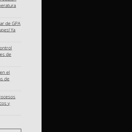
peratura
nar de GPA
upes! Ya
ontrol
nes de
en el
as de
procesos
cos y