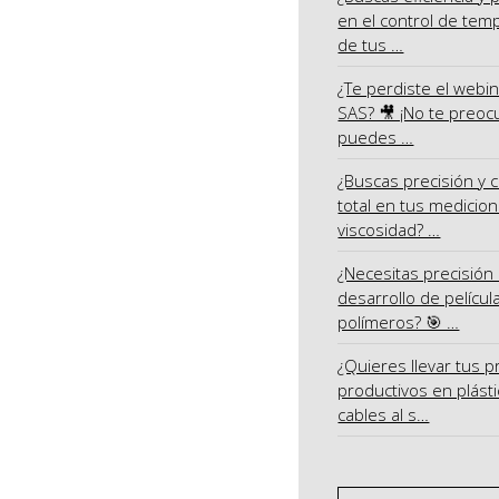
en el control de tem
de tus …
¿Te perdiste el webi
SAS? 🎥 ¡No te preoc
puedes …
¿Buscas precisión y c
total en tus medicio
viscosidad? …
¿Necesitas precisión 
desarrollo de películ
polímeros? 🎯 …
¿Quieres llevar tus 
productivos en plásti
cables al s…