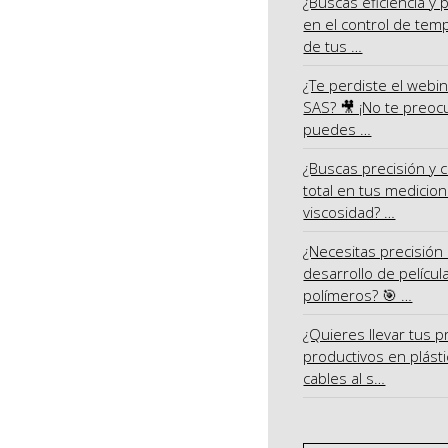
¿Buscas eficiencia y 
en el control de tem
de tus …
¿Te perdiste el webi
SAS? 🎥 ¡No te preoc
puedes …
¿Buscas precisión y c
total en tus medicio
viscosidad? …
¿Necesitas precisión 
desarrollo de películ
polímeros? 🎯 …
¿Quieres llevar tus 
productivos en plásti
cables al s…