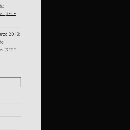
de
as (RETIE
arzo 2018:
de
as (RETIE
S