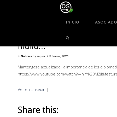
Organiza
Seguras
INICIO
ASOCIADO
Mantengase actualizado, la
importancia de los diplomad
mund…
In
Noticias
by zapier
3 Enero, 2021
Mantengase actualizado, la importancia de los diploma
https://www.youtube.com/watch?v=nirYK2BMZjI&featu
Ver en Linkedin
|
Share this: