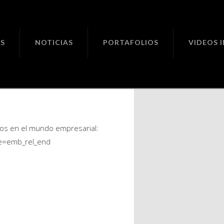
ciones
S
NOTICIAS
PORTAFOLIOS
VIDEOS 
os en el
dos en el mundo empresarial:
re=emb_rel_end