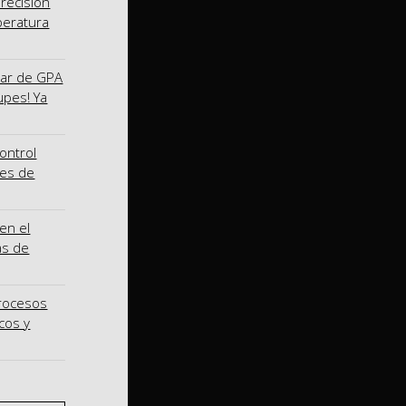
precisión
peratura
nar de GPA
upes! Ya
ontrol
nes de
en el
as de
procesos
cos y