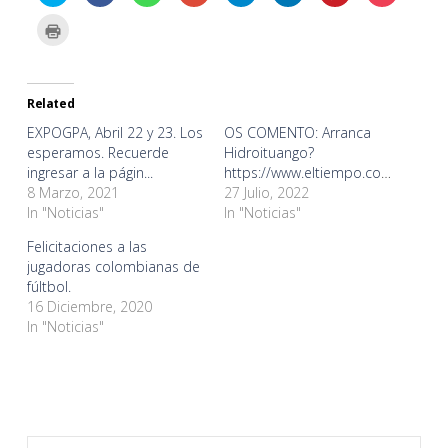
share
share
share
share
share
share
share
share
on
on
on
on
on
on
on
on
Click
Twitter
Facebook
WhatsApp
Google+
Telegram
LinkedIn
Pinterest
Pocket
to
(Opens
(Opens
(Opens
(Opens
(Opens
(Opens
(Opens
(Opens
print
in
in
in
in
in
in
in
in
(Opens
new
new
new
new
new
new
new
new
in
window)
window)
window)
window)
window)
window)
window)
window)
new
window)
Related
EXPOGPA, Abril 22 y 23. Los
OS COMENTO: Arranca
esperamos. Recuerde
Hidroituango?
ingresar a la págin...
https://www.eltiempo.com/colombi...
8 Marzo, 2021
27 Julio, 2022
In "Noticias"
In "Noticias"
Felicitaciones a las
jugadoras colombianas de
fúltbol.
16 Diciembre, 2020
In "Noticias"