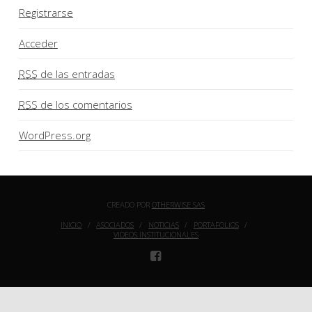
Registrarse
Acceder
RSS
de las entradas
RSS
de los comentarios
WordPress.org
CREADO POR
OTHERWISE SAS
INICIO
ASOCIADOS
NOTICIAS
PORTAFOLIOS
VIDEOS INSTITUCIONALES