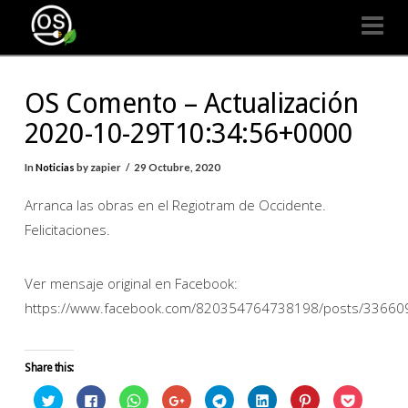
Organizaciones
Na
Seguras
OS Comento – Actualización
2020-10-29T10:34:56+0000
In
Noticias
by zapier
29 Octubre, 2020
Arranca las obras en el Regiotram de Occidente.
Felicitaciones.
Ver mensaje original en Facebook:
https://www.facebook.com/820354764738198/posts/3366
Share this:
Click
Click
Click
Click
Click
Click
Click
Click
to
to
to
to
to
to
to
to