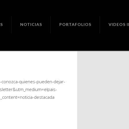
ciones
S
NOTICIAS
PORTAFOLIOS
VIDEOS 
bocas?
olombia/
as-conozca-quienes-pueden-dejar-
sletter&utm_medium=elpais-
content=noticia-destacada