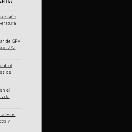
ENTES
precisión
peratura
nar de GPA
upes! Ya
ontrol
nes de
en el
as de
procesos
cos y