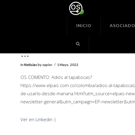
Organiza
Seguras
INICIO
ASOCIADO
OS COMENTO: Adiós al tapa
https://www.elpais.com.co/c
…
In
Noticias
by zapier
1 Mayo, 2022
OS COMENTO: Adiós al tapabocas?
https://www.elpais.com.co/colombia/adios-al-tapaboc
de-usarlo-desde-manana.html?utm_source=elpais-new
newsletter-general&utm_campaign=EP-newsletter&utm_
Ver en Linkedin
|