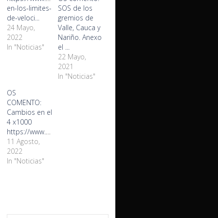
en-los-limites-
SOS de los
de-veloci...
gremios de
24 Mayo,
Valle, Cauca y
2022
Nariño. Anexo
In "Noticias"
el ...
22 Mayo,
2021
In "Noticias"
OS
COMENTO:
Cambios en el
4 x1000
https://www.elpais.com.co/economi...
11 Agosto,
2022
In "Noticias"