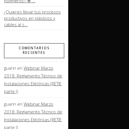
polímeros? 🎯 …
¿Quieres llevar tus procesos
productivos en plásticos y
cables al s…
COMENTARIOS
RECIENTES
guarin
en
Webinar Marzo
2018: Reglamento Técnico de
Instalaciones Eléctricas (RETIE
parte I)
guarin
en
Webinar Marzo
2018: Reglamento Técnico de
Instalaciones Eléctricas (RETIE
parte I)