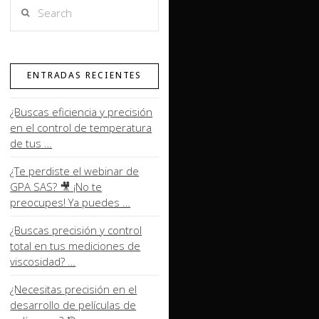
Search
ENTRADAS RECIENTES
¿Buscas eficiencia y precisión
en el control de temperatura
de tus …
¿Te perdiste el webinar de
GPA SAS? 🎥 ¡No te
preocupes! Ya puedes …
¿Buscas precisión y control
total en tus mediciones de
viscosidad? …
¿Necesitas precisión en el
desarrollo de películas de