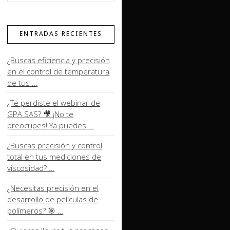
ENTRADAS RECIENTES
¿Buscas eficiencia y precisión
en el control de temperatura
de tus …
¿Te perdiste el webinar de
GPA SAS? 🎥 ¡No te
preocupes! Ya puedes …
¿Buscas precisión y control
total en tus mediciones de
viscosidad? …
¿Necesitas precisión en el
desarrollo de películas de
polímeros? 🎯 …