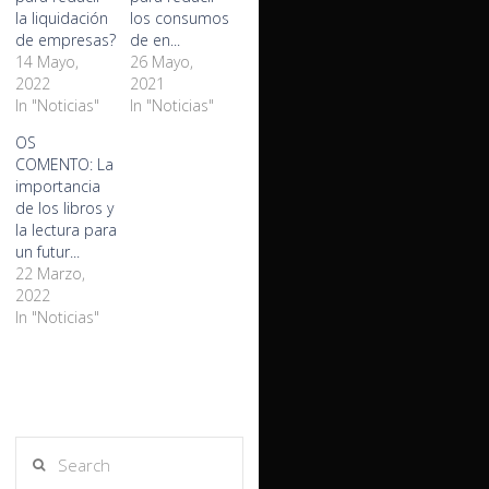
la liquidación
los consumos
de empresas?
de en...
14 Mayo,
26 Mayo,
2022
2021
In "Noticias"
In "Noticias"
OS
COMENTO: La
importancia
de los libros y
la lectura para
un futur...
22 Marzo,
2022
In "Noticias"
Search