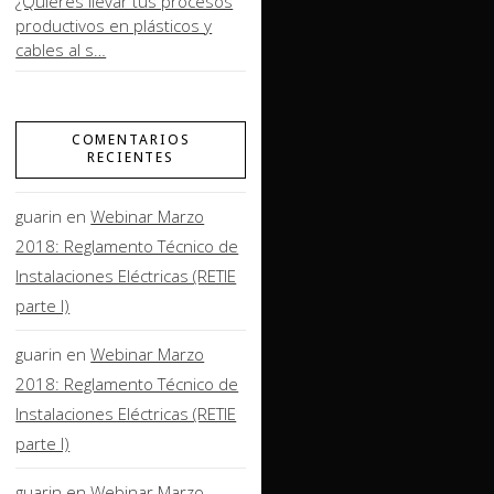
¿Quieres llevar tus procesos
productivos en plásticos y
cables al s…
COMENTARIOS
RECIENTES
guarin
en
Webinar Marzo
2018: Reglamento Técnico de
Instalaciones Eléctricas (RETIE
parte I)
guarin
en
Webinar Marzo
2018: Reglamento Técnico de
Instalaciones Eléctricas (RETIE
parte I)
guarin
en
Webinar Marzo