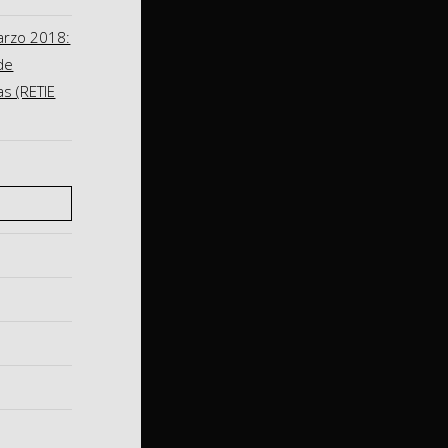
arzo 2018:
de
as (RETIE
S