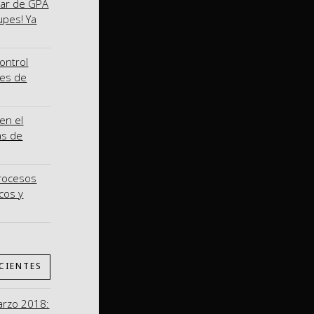
nar de GPA
upes! Ya
ontrol
nes de
en el
as de
procesos
cos y
CIENTES
arzo 2018: