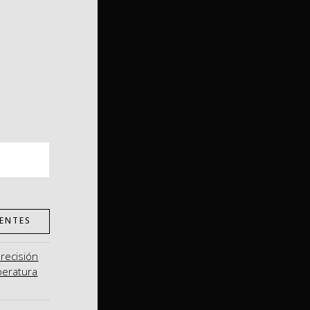
ENTES
precisión
peratura