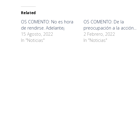
Twitter
Facebook
WhatsApp
Google+
Telegram
LinkedIn
Pinterest
Pocket
in
(Opens
(Opens
(Opens
(Opens
(Opens
(Opens
(Opens
(Opens
new
in
in
in
in
in
in
in
in
window)
new
new
new
new
new
new
new
new
Related
window)
window)
window)
window)
window)
window)
window)
window)
OS COMENTO: No es hora
OS COMENTO: De la
de rendirse. Adelante¡
preocupación a la acción...
15 Agosto, 2022
2 Febrero, 2022
In "Noticias"
In "Noticias"