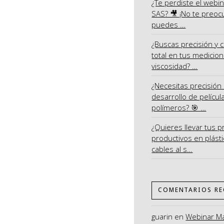
¿Te perdiste el webi
SAS? 🎥 ¡No te preoc
puedes …
¿Buscas precisión y c
total en tus medicio
viscosidad? …
¿Necesitas precisión 
desarrollo de películ
polímeros? 🎯 …
¿Quieres llevar tus 
productivos en plásti
cables al s…
COMENTARIOS RE
guarin
en
Webinar M