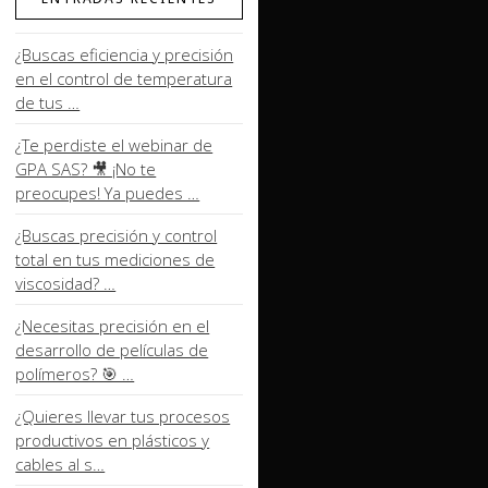
¿Buscas eficiencia y precisión
en el control de temperatura
de tus …
¿Te perdiste el webinar de
GPA SAS? 🎥 ¡No te
preocupes! Ya puedes …
¿Buscas precisión y control
total en tus mediciones de
viscosidad? …
¿Necesitas precisión en el
desarrollo de películas de
polímeros? 🎯 …
¿Quieres llevar tus procesos
productivos en plásticos y
cables al s…