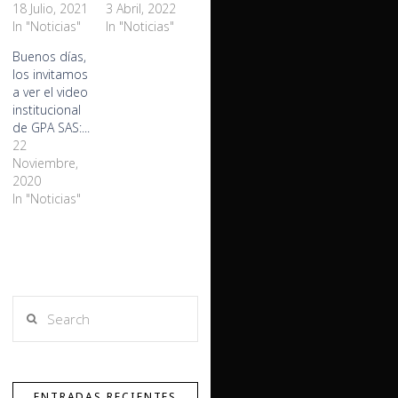
18 Julio, 2021
3 Abril, 2022
In "Noticias"
In "Noticias"
Buenos días,
los invitamos
a ver el video
institucional
de GPA SAS:...
22
Noviembre,
2020
In "Noticias"
Search
ENTRADAS RECIENTES