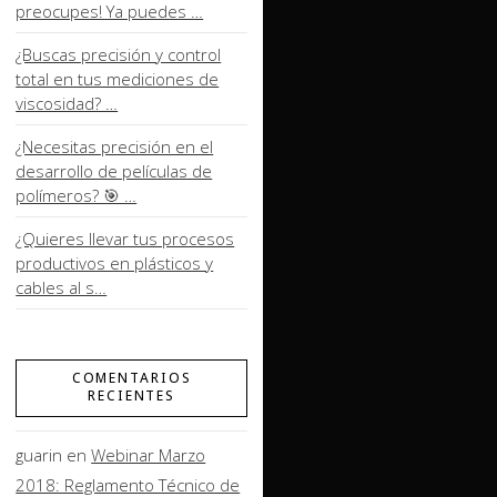
preocupes! Ya puedes …
¿Buscas precisión y control
total en tus mediciones de
viscosidad? …
¿Necesitas precisión en el
desarrollo de películas de
polímeros? 🎯 …
¿Quieres llevar tus procesos
productivos en plásticos y
cables al s…
COMENTARIOS
RECIENTES
guarin
en
Webinar Marzo
2018: Reglamento Técnico de