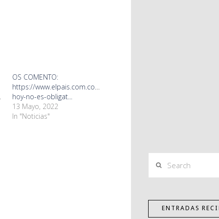
OS COMENTO:
https://www.elpais.com.co/cali/desde-
/ec...
hoy-no-es-obligat...
13 Mayo, 2022
In "Noticias"
Search
ENTRADAS RECI