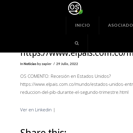
Organiza
Seguras
INICIO
ASOCIADO
OS COMENTO: Recesión en E
Unidos?
https://www.elpais.com.co
In
Noticias
by zapier
29 Julio, 2022
OS COMENTO: Recesión en Estados Unidos?
https://www.elpais.com.co/mundo/estados-unidos-entro
reduccion-del-pib-durante-el-segundo-trimestre.html
Ver en Linkedin
|
Share this: