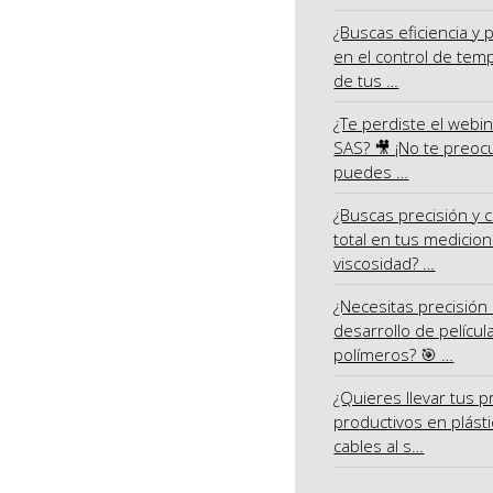
¿Buscas eficiencia y 
en el control de tem
de tus …
¿Te perdiste el webi
SAS? 🎥 ¡No te preoc
puedes …
¿Buscas precisión y c
total en tus medicio
viscosidad? …
¿Necesitas precisión 
desarrollo de películ
polímeros? 🎯 …
¿Quieres llevar tus 
productivos en plásti
cables al s…