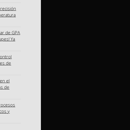
precisión
peratura
nar de GPA
upes! Ya
ontrol
nes de
en el
as de
procesos
cos y