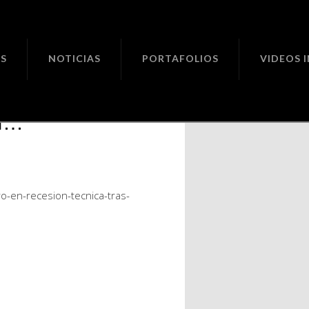
ciones
S
NOTICIAS
PORTAFOLIOS
VIDEOS 
stados
/m…
-en-recesion-tecnica-tras-