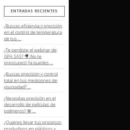
ENTRADAS RECIENTES
¿Buscas eficiencia y precisión
en el control de temperatura
de tus …
¿Te perdiste el webinar de
GPA SAS? 🎥 ¡No te
preocupes! Ya puedes …
¿Buscas precisión y control
total en tus mediciones de
viscosidad? …
¿Necesitas precisión en el
desarrollo de películas de
polímeros? 🎯 …
¿Quieres llevar tus procesos
productivos en plásticos y