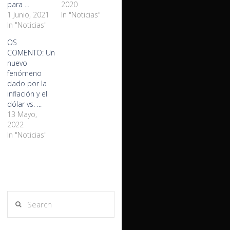
para ...
2020
1 Junio, 2021
In "Noticias"
In "Noticias"
OS
COMENTO: Un
nuevo
fenómeno
dado por la
inflación y el
dólar vs. ...
13 Mayo,
2022
In "Noticias"
Search