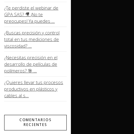
¿Te perdiste el webinar de
GPA SAS? 🎥 ¡No te
preocupes! Ya puedes …
¿Buscas precisión y control
total en tus mediciones de
viscosidad? …
¿Necesitas precisión en el
desarrollo de películas de
polímeros? 🎯 …
¿Quieres llevar tus procesos
productivos en plásticos y
cables al s…
COMENTARIOS
RECIENTES