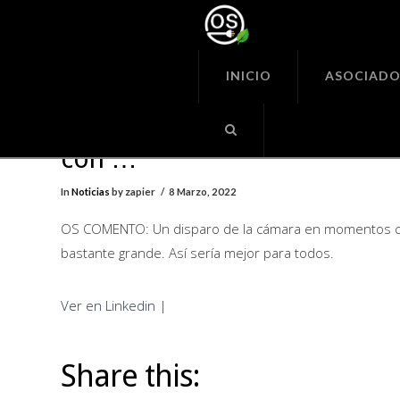
Organiza
Seguras
INICIO
ASOCIADO
OS COMENTO: Un disparo de
cámara en momentos compli
con …
In
Noticias
by zapier
8 Marzo, 2022
OS COMENTO: Un disparo de la cámara en momentos co
bastante grande. Así sería mejor para todos.
Ver en Linkedin
|
Share this: