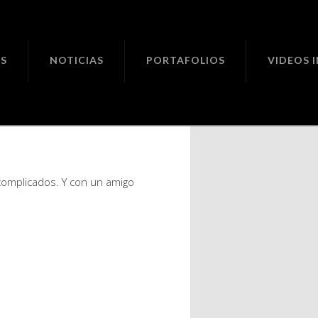
ciones
S
NOTICIAS
PORTAFOLIOS
VIDEOS 
 la
cados. Y
mplicados. Y con un amigo