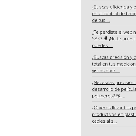
¿Buscas eficiencia y 
en el control de tem
de tus …
¿Te perdiste el webi
SAS? 🎥 ¡No te preoc
puedes …
¿Buscas precisión y c
total en tus medicio
viscosidad? …
¿Necesitas precisión 
desarrollo de películ
polímeros? 🎯 …
¿Quieres llevar tus 
productivos en plásti
cables al s…