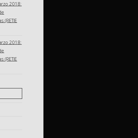
arzo 2018:
de
as (RETIE
arzo 2018:
de
as (RETIE
S