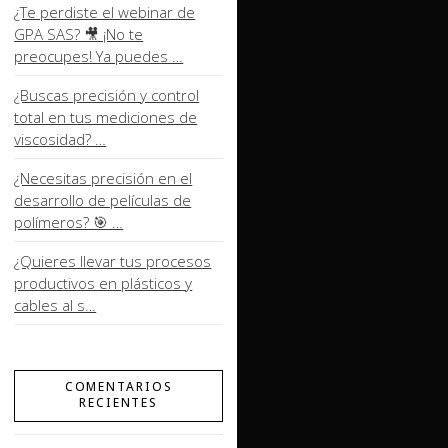
¿Te perdiste el webinar de
GPA SAS? 🎥 ¡No te
preocupes! Ya puedes …
¿Buscas precisión y control
total en tus mediciones de
viscosidad? …
¿Necesitas precisión en el
desarrollo de películas de
polímeros? 🎯 …
¿Quieres llevar tus procesos
productivos en plásticos y
cables al s…
COMENTARIOS
RECIENTES