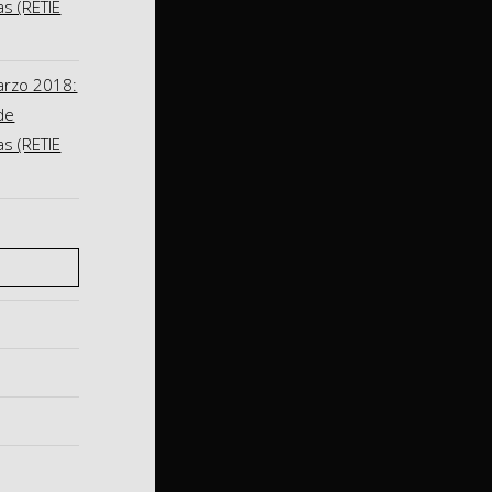
as (RETIE
arzo 2018:
de
as (RETIE
S