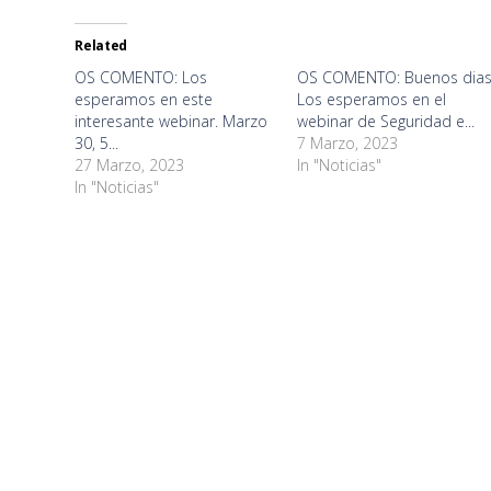
Twitter
Facebook
WhatsApp
Google+
Telegram
LinkedIn
Pinterest
Pocket
in
(Opens
(Opens
(Opens
(Opens
(Opens
(Opens
(Opens
(Opens
new
in
in
in
in
in
in
in
in
window)
new
new
new
new
new
new
new
new
Related
window)
window)
window)
window)
window)
window)
window)
window)
OS COMENTO: Los
OS COMENTO: Buenos dias
esperamos en este
Los esperamos en el
interesante webinar. Marzo
webinar de Seguridad e...
30, 5...
7 Marzo, 2023
27 Marzo, 2023
In "Noticias"
In "Noticias"