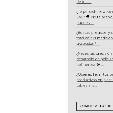
de tus …
¿Te perdiste el webi
SAS? 🎥 ¡No te preoc
puedes …
¿Buscas precisión y c
total en tus medicio
viscosidad? …
¿Necesitas precisión 
desarrollo de películ
polímeros? 🎯 …
¿Quieres llevar tus 
productivos en plásti
cables al s…
COMENTARIOS RE