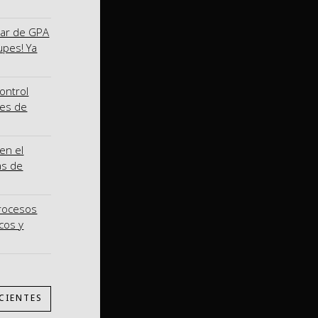
nar de GPA
upes! Ya
ontrol
nes de
en el
as de
procesos
cos y
CIENTES