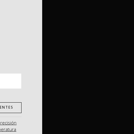
ENTES
precisión
peratura