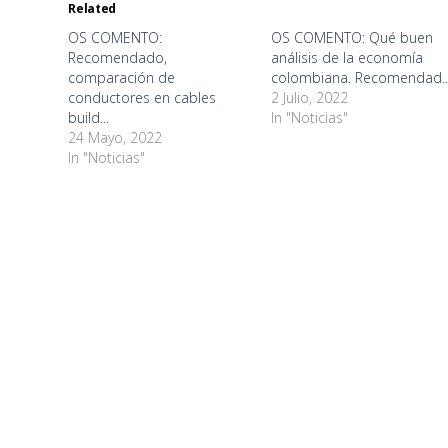
new
new
new
new
new
new
new
new
Related
window)
window)
window)
window)
window)
window)
window)
window)
OS COMENTO:
OS COMENTO: Qué buen
Recomendado,
análisis de la economía
comparación de
colombiana. Recomendad..
conductores en cables
2 Julio, 2022
build...
In "Noticias"
24 Mayo, 2022
In "Noticias"