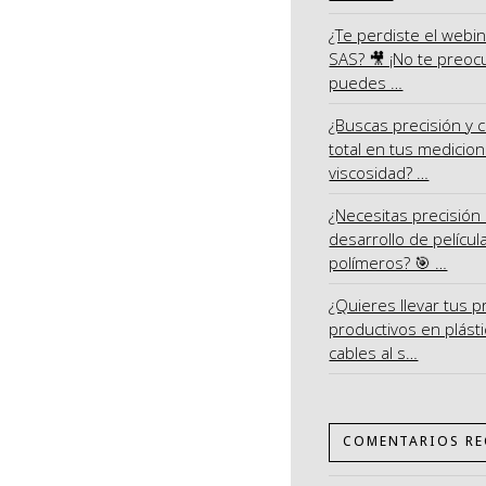
¿Te perdiste el webi
SAS? 🎥 ¡No te preoc
puedes …
¿Buscas precisión y c
total en tus medicio
viscosidad? …
¿Necesitas precisión 
desarrollo de películ
polímeros? 🎯 …
¿Quieres llevar tus 
productivos en plásti
cables al s…
COMENTARIOS RE