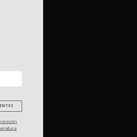
ENTES
precisión
peratura