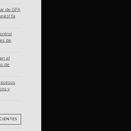
nar de GPA
upes! Ya
ontrol
nes de
en el
as de
procesos
cos y
CIENTES