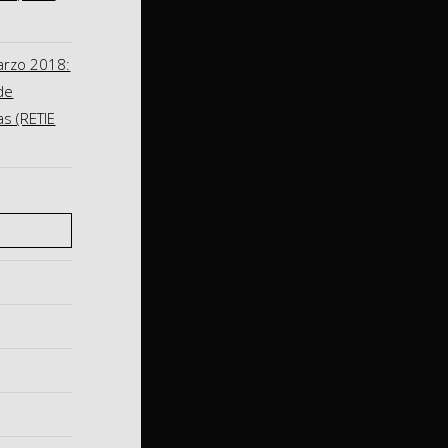
arzo 2018:
de
as (RETIE
S