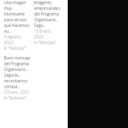
Una imagen
Imágenes
muy
empresariales
interesante
del Programa
para ver por
Organizaciones
qué hacemos
Segu...
nu...
13 Enero,
9 Agosto,
2022
2022
In "Noticias"
In "Noticias"
Buen mensaje
del Programa
Organizaciones
Seguras,
necesitamos
compa...
3 Enero, 2021
In "Noticias"