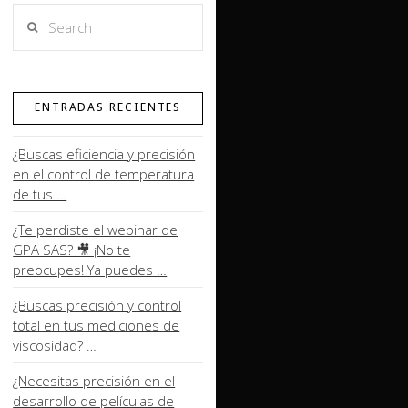
Search
ENTRADAS RECIENTES
¿Buscas eficiencia y precisión
en el control de temperatura
de tus …
¿Te perdiste el webinar de
GPA SAS? 🎥 ¡No te
preocupes! Ya puedes …
¿Buscas precisión y control
total en tus mediciones de
viscosidad? …
¿Necesitas precisión en el
desarrollo de películas de