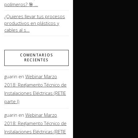
polímeros? 🎯 …
¿Quieres llevar tus procesos
productivos en plásticos y
cables al s…
COMENTARIOS
RECIENTES
guarin
en
Webinar Marzo
2018: Reglamento Técnico de
Instalaciones Eléctricas (RETIE
parte I)
guarin
en
Webinar Marzo
2018: Reglamento Técnico de
Instalaciones Eléctricas (RETIE