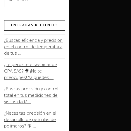
ENTRADAS RECIENTES
¿Buscas eficiencia y precisión
en el control de temperatura
de tus …
¿Te perdiste el webinar de
GPA SAS? 🎥 ¡No te
preocupes! Ya puedes …
¿Buscas precisión y control
total en tus mediciones de
viscosidad? …
¿Necesitas precisión en el
desarrollo de películas de
polímeros? 🎯 …