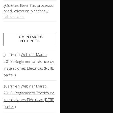
¿Quieres llevar tus procesos
productivos en plásticos y
cables al s…
COMENTARIOS
RECIENTES
guarin
en
Webinar Marzo
2018: Reglamento Técnico de
Instalaciones Eléctricas (RETIE
parte I)
guarin
en
Webinar Marzo
2018: Reglamento Técnico de
Instalaciones Eléctricas (RETIE
parte I)