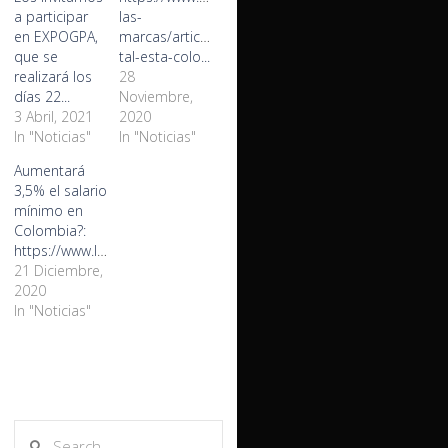
a participar
las-
en EXPOGPA,
marcas/articulo/que-
que se
tal-esta-colo...
realizará los
28
días 22...
Noviembre,
3 Abril, 2021
2020
In "Noticias"
In "Noticias"
Aumentará
3,5% el salario
mínimo en
Colombia?:
https://www.larepubl...
21 Diciembre,
2020
In "Noticias"
Search