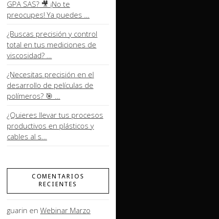
GPA SAS? 🎥 ¡No te
preocupes! Ya puedes …
¿Buscas precisión y control
total en tus mediciones de
viscosidad? …
¿Necesitas precisión en el
desarrollo de películas de
polímeros? 🎯 …
¿Quieres llevar tus procesos
productivos en plásticos y
cables al s…
COMENTARIOS
RECIENTES
guarin
en
Webinar Marzo