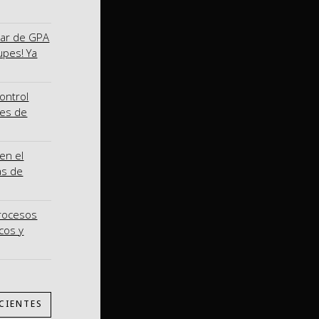
nar de GPA
upes! Ya
ontrol
nes de
en el
as de
procesos
cos y
CIENTES