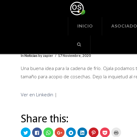
Organiza
Seguras
INICIO
ASOCIADO
Una buena idea para la cade
frío. Ojala podamos tener 
In
Noticias
by zapier
17 Noviembre, 2020
Una buena idea para la cadena de frío. Ojala podamo
tamaño para acopio de cosechas. Dejo la inquietud al r
Ver en Linkedin
|
Share this:
Click
Click
Click
Click
Click
Click
Click
Click
Click
to
to
to
to
to
to
to
to
to