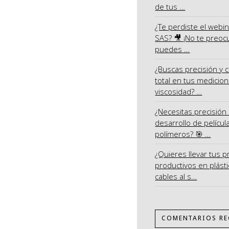
de tus …
¿Te perdiste el webi
SAS? 🎥 ¡No te preoc
puedes …
¿Buscas precisión y c
total en tus medicio
viscosidad? …
¿Necesitas precisión 
desarrollo de películ
polímeros? 🎯 …
¿Quieres llevar tus 
productivos en plásti
cables al s…
COMENTARIOS RE