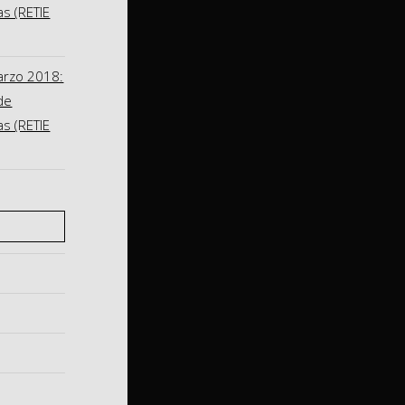
as (RETIE
arzo 2018:
de
as (RETIE
S