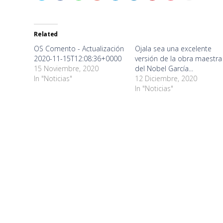
share
share
share
share
share
share
share
share
print
on
on
on
on
on
on
on
on
(Opens
Twitter
Facebook
WhatsApp
Google+
Telegram
LinkedIn
Pinterest
Pocket
in
(Opens
(Opens
(Opens
(Opens
(Opens
(Opens
(Opens
(Opens
new
in
in
in
in
in
in
in
in
window)
new
new
new
new
new
new
new
new
Related
window)
window)
window)
window)
window)
window)
window)
window)
OS Comento - Actualización
Ojala sea una excelente
2020-11-15T12:08:36+0000
versión de la obra maestra
15 Noviembre, 2020
del Nobel García...
In "Noticias"
12 Diciembre, 2020
In "Noticias"