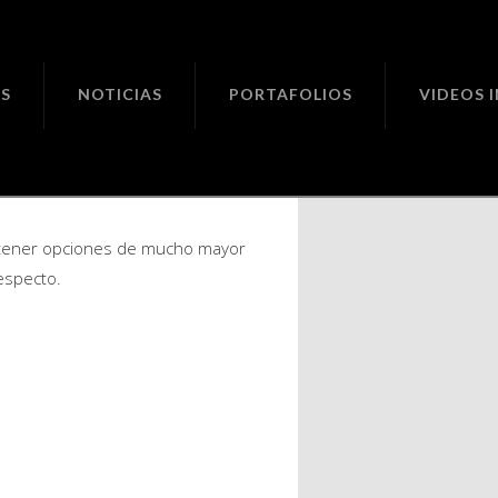
ciones
S
NOTICIAS
PORTAFOLIOS
VIDEOS 
na de
opciones…
s tener opciones de mucho mayor
especto.