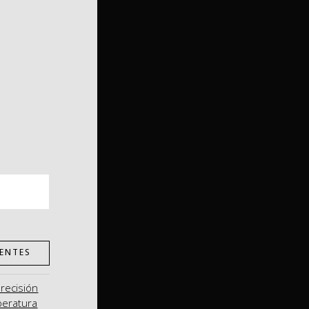
ENTES
precisión
peratura