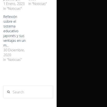
1 Enero, 2023
In "Noticias"
In "Noticias"
Reflexión
sobre el
sistema
educativo
japonés y sus
ventajas en un
m...
30 Diciembre,
2020
In "Noticias"
Search