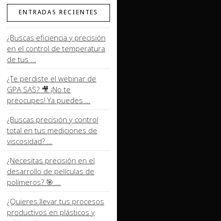
ENTRADAS RECIENTES
¿Buscas eficiencia y precisión
en el control de temperatura
de tus …
¿Te perdiste el webinar de
GPA SAS? 🎥 ¡No te
preocupes! Ya puedes …
¿Buscas precisión y control
total en tus mediciones de
viscosidad? …
¿Necesitas precisión en el
desarrollo de películas de
polímeros? 🎯 …
¿Quieres llevar tus procesos
productivos en plásticos y