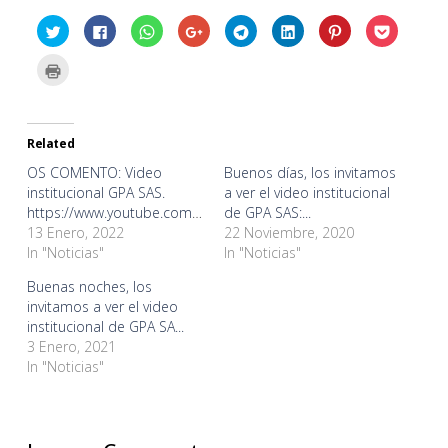
Click
Click
Click
Click
Click
Click
Click
Click
to
to
to
to
to
to
to
to
share
share
share
share
share
share
share
share
on
on
on
on
on
on
on
on
Click
Twitter
Facebook
WhatsApp
Google+
Telegram
LinkedIn
Pinterest
Pocket
to
(Opens
(Opens
(Opens
(Opens
(Opens
(Opens
(Opens
(Opens
print
in
in
in
in
in
in
in
in
(Opens
new
new
new
new
new
new
new
new
in
window)
window)
window)
window)
window)
window)
window)
window)
new
window)
Related
OS COMENTO: Video
Buenos días, los invitamos
institucional GPA SAS.
a ver el video institucional
https://www.youtube.com/wa...
de GPA SAS:...
13 Enero, 2022
22 Noviembre, 2020
In "Noticias"
In "Noticias"
Buenas noches, los
invitamos a ver el video
institucional de GPA SA...
3 Enero, 2021
In "Noticias"