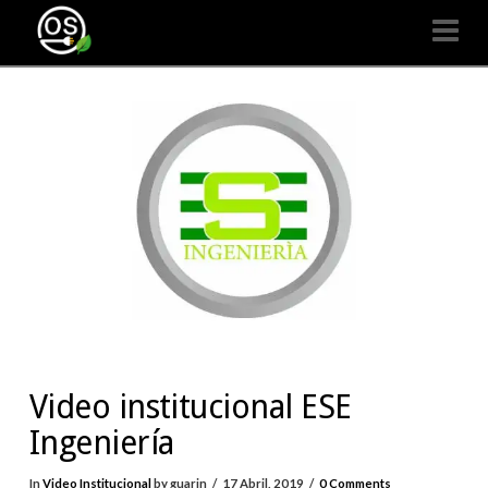
Organizaciones
Na
Seguras
Video institucional ESE
Ingeniería
In
Video Institucional
by guarin
17 Abril, 2019
0 Comments