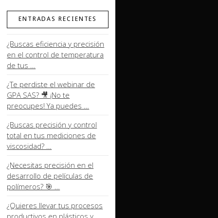
ENTRADAS RECIENTES
¿Buscas eficiencia y precisión
en el control de temperatura
de tus …
¿Te perdiste el webinar de
GPA SAS? 🎥 ¡No te
preocupes! Ya puedes …
¿Buscas precisión y control
total en tus mediciones de
viscosidad? …
¿Necesitas precisión en el
desarrollo de películas de
polímeros? 🎯 …
¿Quieres llevar tus procesos
productivos en plásticos y