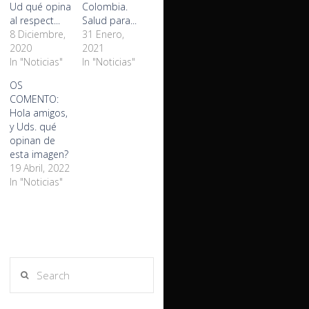
Ud qué opina
Colombia.
al respect...
Salud para...
8 Diciembre,
31 Enero,
2020
2021
In "Noticias"
In "Noticias"
OS
COMENTO:
Hola amigos,
y Uds. qué
opinan de
esta imagen?
19 Abril, 2022
In "Noticias"
Search