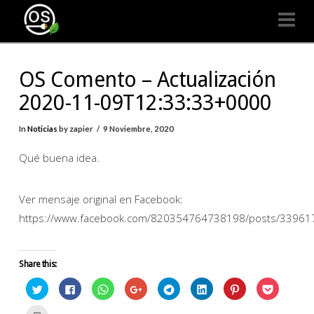
Organizaciones
Na
Seguras
OS Comento – Actualización
2020-11-09T12:33:33+0000
In
Noticias
by zapier
9 Noviembre, 2020
Qué buena idea.
Ver mensaje original en Facebook:
https://www.facebook.com/820354764738198/posts/3396
Share this:
Click
Click
Click
Click
Click
Click
Click
Click
to
to
to
to
to
to
to
to
share
share
share
share
share
share
share
share
on
on
on
on
on
on
on
on
Click