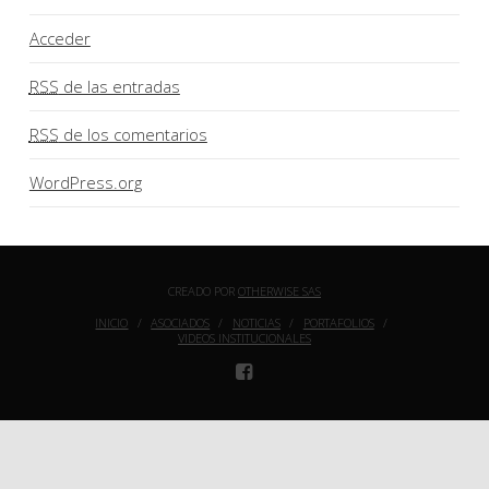
Acceder
RSS
de las entradas
RSS
de los comentarios
WordPress.org
CREADO POR
OTHERWISE SAS
INICIO
ASOCIADOS
NOTICIAS
PORTAFOLIOS
VIDEOS INSTITUCIONALES