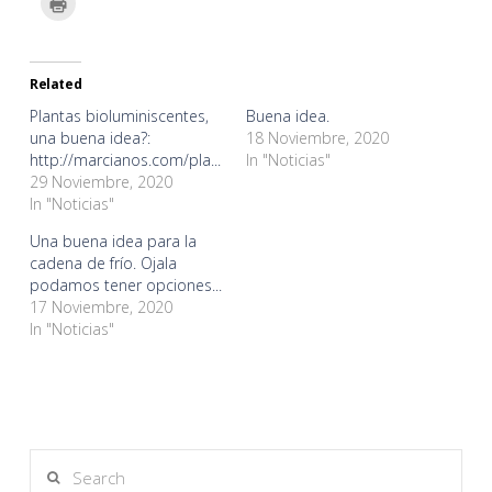
Twitter
Facebook
WhatsApp
Google+
Telegram
LinkedIn
Pinterest
Pocket
to
(Opens
(Opens
(Opens
(Opens
(Opens
(Opens
(Opens
(Opens
print
in
in
in
in
in
in
in
in
(Opens
new
new
new
new
new
new
new
new
in
window)
window)
window)
window)
window)
window)
window)
window)
new
window)
Related
Plantas bioluminiscentes,
Buena idea.
una buena idea?:
18 Noviembre, 2020
http://marcianos.com/pla...
In "Noticias"
29 Noviembre, 2020
In "Noticias"
Una buena idea para la
cadena de frío. Ojala
podamos tener opciones...
17 Noviembre, 2020
In "Noticias"
Search