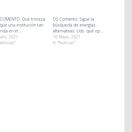
nkedIn
Pinterest
Pocket
in
pens
(Opens
(Opens
new
in
in
window)
w
new
new
ndow)
window)
window)
COMENTO: Qué tristeza
OS Comento: Sigue la
 que una institución tan
búsqueda de energías
ida en el ...
alternativas. Uds. qué op...
Julio, 2021
16 Mayo, 2021
Noticias"
In "Noticias"