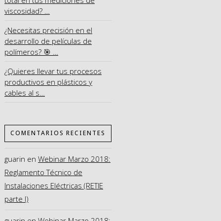
viscosidad? …
¿Necesitas precisión en el
desarrollo de películas de
polímeros? 🎯 …
¿Quieres llevar tus procesos
productivos en plásticos y
cables al s…
COMENTARIOS RECIENTES
guarin
en
Webinar Marzo 2018:
Reglamento Técnico de
Instalaciones Eléctricas (RETIE
parte I)
guarin
en
Webinar Marzo 2018: