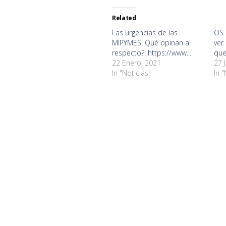
Twitter
Facebook
WhatsApp
Google+
Telegram
Li
(Opens
(Opens
(Opens
(Opens
(Opens
(O
in
in
in
in
in
in
Related
new
new
new
new
new
ne
window)
window)
window)
window)
window)
wi
Las urgencias de las
OS 
MIPYMES. Qué opinan al
ver
respecto?: https://www....
quer
22 Enero, 2021
27 
In "Noticias"
In "