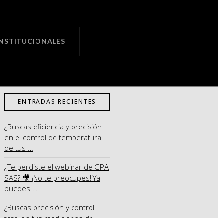
INSTITUCIONALES
Search
ENTRADAS RECIENTES
¿Buscas eficiencia y precisión
en el control de temperatura
de tus …
¿Te perdiste el webinar de GPA
SAS? 🎥 ¡No te preocupes! Ya
puedes …
¿Buscas precisión y control
total en tus mediciones de